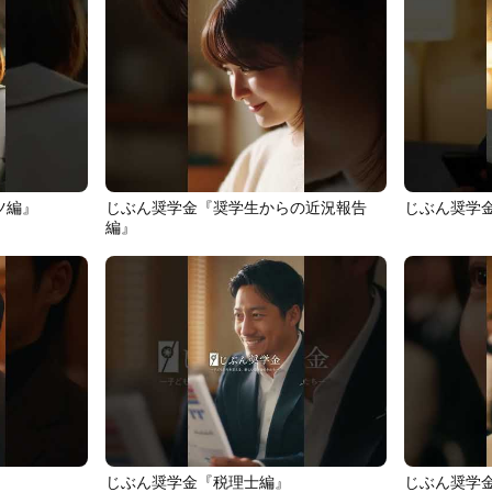
ツ編』
じぶん奨学金『奨学生からの近況報告
じぶん奨学
編』
じぶん奨学金『税理士編』
じぶん奨学