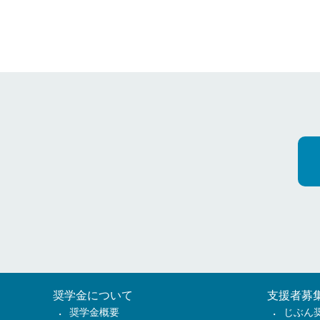
奨学金について
支援者募
奨学金概要
じぶん