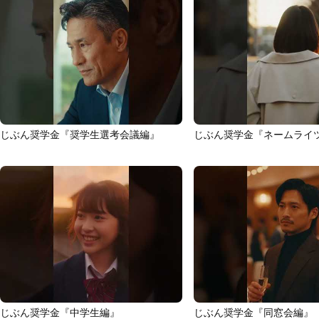
じぶん奨学金『奨学生選考会議編』
じぶん奨学金『ネームライ
じぶん奨学金『中学生編』
じぶん奨学金『同窓会編』