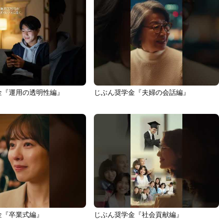
金『運用の透明性編』
じぶん奨学金『夫婦の会話編』
金『卒業式編』
じぶん奨学金『社会貢献編』